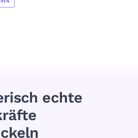
EREN
erisch echte
räfte
ckeln