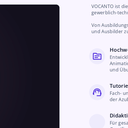
VOCANTO ist die
gewerblich-tech
Von Ausbildungs
und Ausbilder zu
Hochwe
Entwick
Animati
und Übu
Tutorie
Fach- u
der Azub
Didakt
Für ges