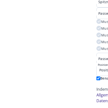
Spit
Passw
Mus
Mus
Mus
Mus
Mus
Passw
Positio
Posi
Bena
Indem 
Allge
Daten